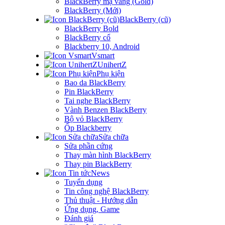
BlackBerry mạ vàng (Gold)
BlackBerry (Mới)
BlackBerry (cũ)
BlackBerry Bold
BlackBerry cổ
Blackberry 10, Android
Vsmart
UnihertZ
Phụ kiện
Bao da BlackBerry
Pin BlackBerry
Tai nghe BlackBerry
Vành Benzen BlackBerry
Bộ vỏ BlackBerry
Ốp Blackberry
Sửa chữa
Sửa phần cứng
Thay màn hình BlackBerry
Thay pin BlackBerry
News
Tuyển dụng
Tin công nghệ BlackBerry
Thủ thuật - Hướng dẫn
Ứng dụng, Game
Đánh giá