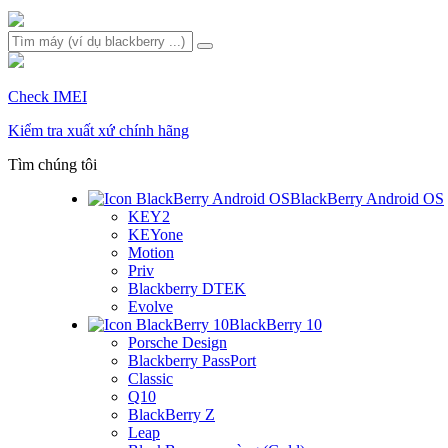
Check IMEI
Kiểm tra xuất xứ chính hãng
Tìm chúng tôi
BlackBerry Android OS
KEY2
KEYone
Motion
Priv
Blackberry DTEK
Evolve
BlackBerry 10
Porsche Design
Blackberry PassPort
Classic
Q10
BlackBerry Z
Leap