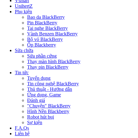
Vsmart
UnihertZ
Phụ kiện
Bao da BlackBerry
Pin BlackBerry
Tai nghe BlackBerry
Vành Benzen BlackBerry
Bộ vỏ BlackBerry
Ốp Blackberry
Sửa chữa
Sửa phần cứng
Thay màn hình BlackBerry
Thay pin BlackBerry
Tin tức
Tuyển dụng
Tin công nghệ BlackBerry
Thủ thuật - Hướng dẫn
Ứng dụng, Game
Đánh giá
"Chuyện" BlackBerry
Hình Nền Blackberry
Robot hút bụi
Sự kiện
F.A.Qs
Liên hệ