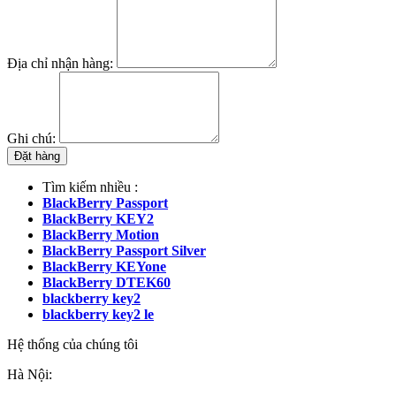
Địa chỉ nhận hàng:
Ghi chú:
Đặt hàng
Tìm kiếm nhiều :
BlackBerry Passport
BlackBerry KEY2
BlackBerry Motion
BlackBerry Passport Silver
BlackBerry KEYone
BlackBerry DTEK60
blackberry key2
blackberry key2 le
Hệ thống của chúng tôi
Hà Nội: