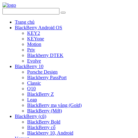
Trang chủ
BlackBerry Android OS
KEY2
KEYone
Motion
Priv
Blackberry DTEK
Evolve
BlackBerry 10
Porsche Design
Blackberry PassPort
Classic
Q10
BlackBerry Z
Leap
BlackBerry mạ vàng (Gold)
BlackBerry (Mới)
BlackBerry (cũ)
BlackBerry Bold
BlackBerry cổ
Blackberry 10, Android