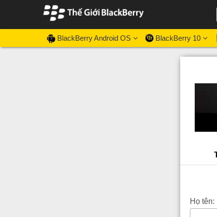
BlackBerry Android OS
BlackBerry 10
Họ tên: