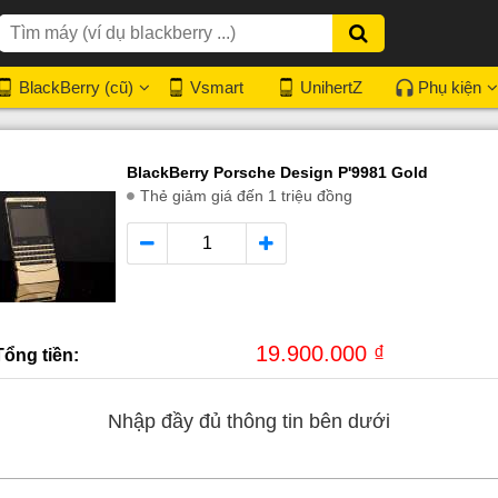
BlackBerry (cũ)
Vsmart
UnihertZ
Phụ kiện
BlackBerry Porsche Design P'9981 Gold
Thẻ giảm giá đến 1 triệu đồng
19.900.000 ₫
Tổng tiền:
Nhập đầy đủ thông tin bên dưới