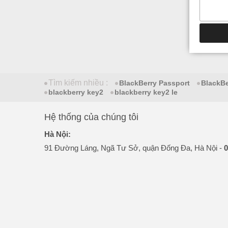
Tìm kiếm nhiều :
BlackBerry Passport
BlackB
blackberry key2
blackberry key2 le
Hệ thống của chúng tôi
Hà Nội:
91 Đường Láng, Ngã Tư Sở, quận Đống Đa, Hà Nội -
0