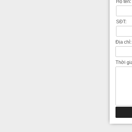
Họ tên:
SĐT:
Địa chỉ:
Thời gi