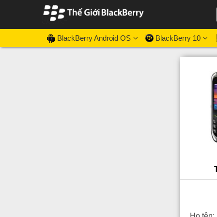
BlackBerry Android OS
BlackBerry 10
Họ tên: