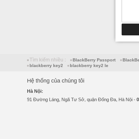
Tìm kiếm nhiều :
BlackBerry Passport
BlackB
blackberry key2
blackberry key2 le
Hệ thống của chúng tôi
Hà Nội:
91 Đường Láng, Ngã Tư Sở, quận Đống Đa, Hà Nội -
0