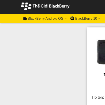
BlackBerry Android OS
BlackBerry 10
Họ tên: