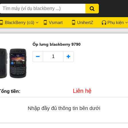
BlackBerry (cũ)
Vsmart
UnihertZ
Phụ kiện
Ốp lưng blackberry 9790
Liên hệ
Tổng tiền:
Nhập đầy đủ thông tin bên dưới