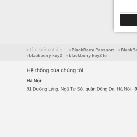
Tìm kiếm nhiều :
BlackBerry Passport
BlackB
blackberry key2
blackberry key2 le
Hệ thống của chúng tôi
Hà Nội:
91 Đường Láng, Ngã Tư Sở, quận Đống Đa, Hà Nội -
0