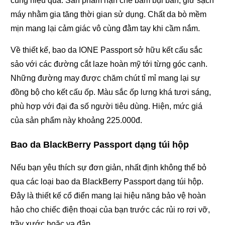
cùng hiệu quả. Sản phẩm hạn chế bám bụi bẩn, giữ sạch
máy nhằm gia tăng thời gian sử dụng. Chất da bò mềm
mịn mang lại cảm giác vô cùng đằm tay khi cầm nắm.
Về thiết kế, bao da IONE Passport sở hữu kết cấu sắc
sảo với các đường cắt laze hoàn mỹ tới từng góc cạnh.
Những đường may được chăm chút tỉ mỉ mang lại sự
đồng bộ cho kết cấu ốp. Màu sắc ốp lưng khá tươi sáng,
phù hợp với đại đa số người tiêu dùng. Hiện, mức giá
của sản phẩm này khoảng 225.000đ.
Bao da BlackBerry Passport dạng túi hộp
Nếu bạn yêu thích sự đơn giản, nhất định không thể bỏ
qua các loại bao da BlackBerry Passport dạng túi hộp.
Đây là thiết kế cổ điển mang lại hiệu năng bảo vệ hoàn
hảo cho chiếc điện thoại của bạn trước các rủi ro rơi vỡ,
trầy xước hoặc va đập.