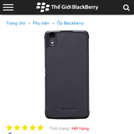
Trang chủ
›
Phụ kiện
›
Ốp Blackberry
Tình trạng:
Hết hàng