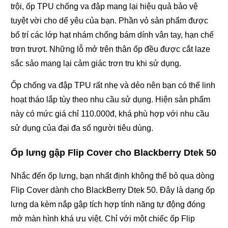
trội, ốp TPU chống va đập mang lại hiệu quả bảo vệ
tuyệt vời cho dế yêu của bạn. Phần vỏ sản phẩm được
bố trí các lớp hạt nhám chống bám dính vân tay, hạn chế
trơn trượt. Những lỗ mở trên thân ốp đều được cắt laze
sắc sảo mang lại cảm giác trơn tru khi sử dụng.
Ốp chống va đập TPU rất nhẹ và dẻo nên bạn có thể linh
hoạt tháo lắp tùy theo nhu cầu sử dụng. Hiện sản phẩm
này có mức giá chỉ 110.000đ, khá phù hợp với nhu cầu
sử dụng của đại đa số người tiêu dùng.
Ốp lưng gập Flip Cover cho Blackberry Dtek 50
Nhắc đến ốp lưng, bạn nhất định không thể bỏ qua dòng
Flip Cover dành cho BlackBerry Dtek 50. Đây là dạng ốp
lưng da kèm nắp gập tích hợp tính năng tự động đóng
mở màn hình khá ưu việt. Chỉ với một chiếc ốp Flip