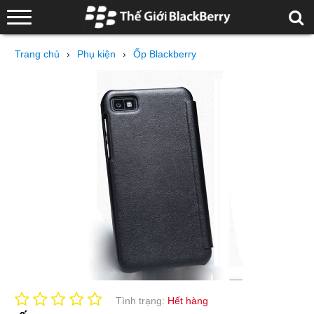
Trang chủ
›
Phụ kiện
›
Ốp Blackberry
Tình trạng:
Hết hàng