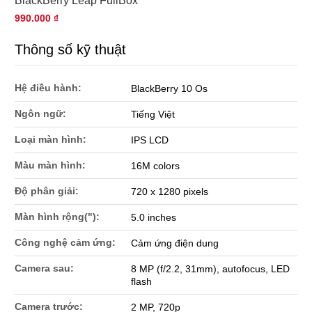
BlackBerry Leap FullBox
990.000 ₫
Thông số kỹ thuật
Hệ điều hành:
BlackBerry 10 Os
Ngôn ngữ:
Tiếng Việt
Loại màn hình:
IPS LCD
Màu màn hình:
16M colors
Độ phân giải:
720 x 1280 pixels
Màn hình rộng("):
5.0 inches
Công nghệ cảm ứng:
Cảm ứng điện dung
Camera sau:
8 MP (f/2.2, 31mm), autofocus, LED
flash
Camera trước:
2 MP, 720p