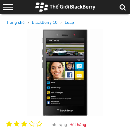
Trang chủ
›
BlackBerry 10
›
Leap
Tình trạng:
Hết hàng