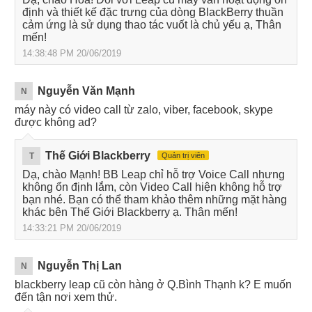
định và thiết kế đặc trưng của dòng BlackBerry thuần
cảm ứng là sử dụng thao tác vuốt là chủ yếu ạ, Thân
mến!
14:38:48 PM 20/06/2019
Nguyễn Văn Mạnh
N
máy này có video call từ zalo, viber, facebook, skype
được không ad?
Thế Giới Blackberry
T
Quản trị viên
Dạ, chào Mạnh! BB Leap chỉ hỗ trợ Voice Call nhưng
không ổn định lắm, còn Video Call hiện không hỗ trợ
bạn nhé. Bạn có thể tham khảo thêm những mặt hàng
khác bên Thế Giới Blackberry ạ. Thân mến!
14:33:21 PM 20/06/2019
Nguyễn Thị Lan
N
blackberry leap cũ còn hàng ở Q.Bình Thạnh k? E muốn
đến tận nơi xem thử.