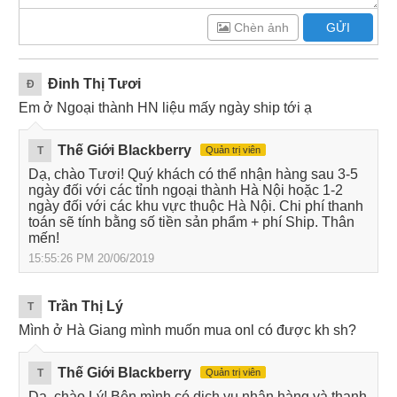
Chèn ảnh
GỬI
Đinh Thị Tươi
Đ
Em ở Ngoại thành HN liệu mấy ngày ship tới ạ
Thế Giới Blackberry
T
Quản trị viên
Dạ, chào Tươi! Quý khách có thể nhận hàng sau 3-5
ngày đối với các tỉnh ngoại thành Hà Nội hoặc 1-2
ngày đối với các khu vực thuộc Hà Nội. Chi phí thanh
toán sẽ tính bằng số tiền sản phẩm + phí Ship. Thân
mến!
15:55:26 PM 20/06/2019
Trần Thị Lý
T
Mình ở Hà Giang mình muốn mua onl có được kh sh?
Thế Giới Blackberry
T
Quản trị viên
Dạ, chào Lý! Bên mình có dịch vụ nhận hàng và thanh