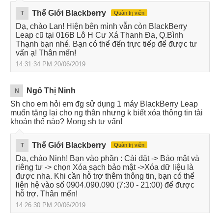
Thế Giới Blackberry
T
Quản trị viên
Dạ, chào Lan! Hiện bên mình vẫn còn BlackBerry
Leap cũ tại 016B Lô H Cư Xá Thanh Đa, Q.Bình
Thạnh bạn nhé. Bạn có thể đến trực tiếp để được tư
vấn ạ! Thân mến!
14:31:34 PM 20/06/2019
Ngô Thị Ninh
N
Sh cho em hỏi em đg sử dụng 1 máy BlackBerry Leap
muốn tặng lại cho ng thân nhưng k biết xóa thông tin tài
khoản thế nào? Mong sh tư vấn!
Thế Giới Blackberry
T
Quản trị viên
Dạ, chào Ninh! Bạn vào phần : Cài đặt -> Bảo mật và
riêng tư -> chọn Xóa sạch bảo mật ->Xóa dữ liệu là
được nha. Khi cần hỗ trợ thêm thông tin, bạn có thể
liên hệ vào số 0904.090.090 (7:30 - 21:00) để được
hỗ trợ. Thân mến!
14:26:30 PM 20/06/2019