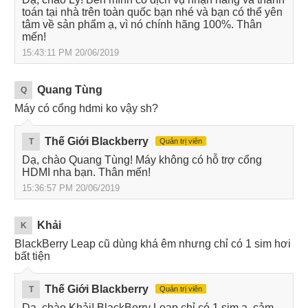
toán tại nhà trên toàn quốc bạn nhé và bạn có thể yên
tâm về sản phẩm ạ, vì nó chính hãng 100%. Thân
mến!
15:43:11 PM 20/06/2019
Quang Tùng
Q
Máy có cổng hdmi ko vậy sh?
Thế Giới Blackberry
T
Quản trị viên
Dạ, chào Quang Tùng! Máy không có hỗ trợ cổng
HDMI nha bạn. Thân mến!
15:36:57 PM 20/06/2019
Khải
K
BlackBerry Leap cũ dùng khá êm nhưng chỉ có 1 sim hơi
bất tiện
Thế Giới Blackberry
T
Quản trị viên
Dạ, chào Khải! BlackBerry Leap chỉ có 1 sim ạ, cảm