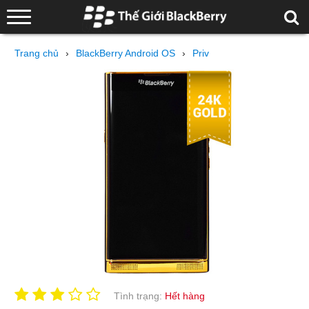
Trang chủ
›
BlackBerry Android OS
›
Priv
Tình trạng:
Hết hàng