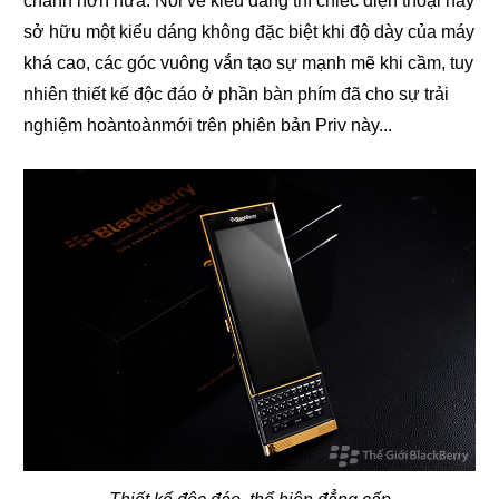
chảnh hơn nữa. Nói về kiểu dáng thì chiếc điện thoại này
sở hữu một kiểu dáng không đặc biệt khi độ dày của máy
khá cao, các góc vuông vắn tạo sự mạnh mẽ khi cầm, tuy
nhiên thiết kế độc đáo ở phần bàn phím đã cho sự trải
nghiệm hoàntoànmới trên phiên bản Priv này...