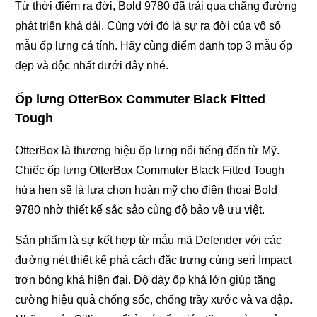
Từ thời điểm ra đời, Bold 9780 đã trải qua chặng đường
phát triển khá dài. Cùng với đó là sự ra đời của vô số
mẫu ốp lưng cá tính. Hãy cùng điểm danh top 3 mẫu ốp
đẹp và độc nhất dưới đây nhé.
Ốp lưng OtterBox Commuter Black Fitted
Tough
OtterBox là thương hiệu ốp lưng nổi tiếng đến từ Mỹ.
Chiếc ốp lưng OtterBox Commuter Black Fitted Tough
hứa hẹn sẽ là lựa chọn hoàn mỹ cho điện thoại Bold
9780 nhờ thiết kế sắc sảo cùng độ bảo vệ ưu việt.
Sản phẩm là sự kết hợp từ mẫu mã Defender với các
đường nét thiết kế phá cách đặc trưng cùng seri Impact
trơn bóng khá hiện đại. Độ dày ốp khá lớn giúp tăng
cường hiệu quả chống sốc, chống trầy xước và va đập.