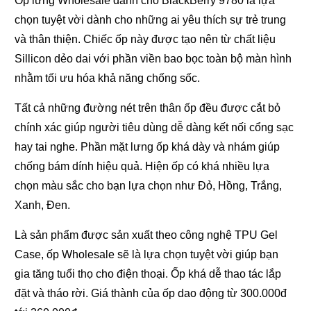
Ốp lưng Wholesale dành cho BlackBerry 9780 là lựa
chọn tuyệt vời dành cho những ai yêu thích sự trẻ trung
và thân thiện. Chiếc ốp này được tạo nên từ chất liệu
Sillicon dẻo dai với phần viền bao bọc toàn bộ màn hình
nhằm tối ưu hóa khả năng chống sốc.
Tất cả những đường nét trên thân ốp đều được cắt bỏ
chính xác giúp người tiêu dùng dễ dàng kết nối cổng sạc
hay tai nghe. Phần mặt lưng ốp khá dày và nhám giúp
chống bám dính hiệu quả. Hiện ốp có khá nhiều lựa
chọn màu sắc cho bạn lựa chọn như Đỏ, Hồng, Trắng,
Xanh, Đen.
Là sản phẩm được sản xuất theo công nghệ TPU Gel
Case, ốp Wholesale sẽ là lựa chọn tuyệt vời giúp bạn
gia tăng tuổi thọ cho điện thoại. Ốp khá dễ thao tác lắp
đặt và tháo rời. Giá thành của ốp dao động từ 300.000đ