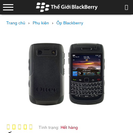
Trang chủ
›
Phụ kiện
›
Ốp Blackberry
Tình trạng:
Hết hàng