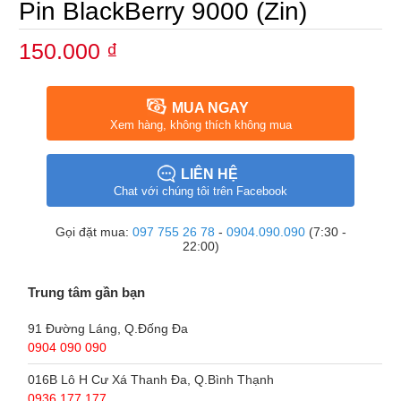
Pin BlackBerry 9000 (Zin)
150.000 ₫
MUA NGAY
Xem hàng, không thích không mua
LIÊN HỆ
Chat với chúng tôi trên Facebook
Gọi đặt mua:
097 755 26 78
-
0904.090.090
(7:30 -
22:00)
Trung tâm gần bạn
91 Đường Láng, Q.Đống Đa
0904 090 090
016B Lô H Cư Xá Thanh Đa, Q.Bình Thạnh
0936 177 177