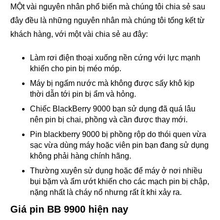
MỘt vài nguyên nhân phổ biến mà chúng tôi chia sẻ sau
đây đều là những nguyên nhân mà chúng tôi tổng kết từ
khách hàng, với một vài chia sẻ au đây:
Làm rơi điện thoại xuống nền cứng với lực mạnh
khiến cho pin bị méo móp.
Máy bị ngấm nước mà không được sấy khô kịp
thời dẫn tới pin bị ẩm và hỏng.
Chiếc BlackBerry 9000 bạn sử dụng đã quá lâu
nên pin bị chai, phồng và cần được thay mới.
Pin blackberry 9000 bị phồng rộp do thói quen vừa
sạc vừa dùng máy hoặc viên pin bạn đang sử dụng
không phải hàng chính hãng.
Thường xuyên sử dụng hoặc để máy ở nơi nhiều
bụi bặm và ẩm ướt khiến cho các mạch pin bị chập,
nặng nhất là cháy nổ nhưng rất ít khi xảy ra.
Giá pin BB 9900 hiện nay