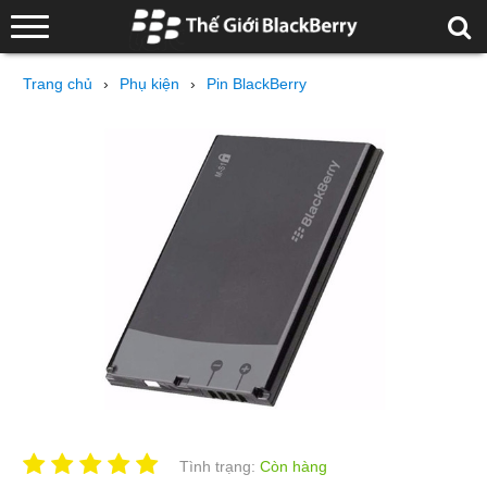
Trang chủ
›
Phụ kiện
›
Pin BlackBerry
Tình trạng:
Còn hàng