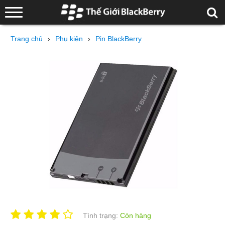
Trang chủ
›
Phụ kiện
›
Pin BlackBerry
Tình trạng:
Còn hàng