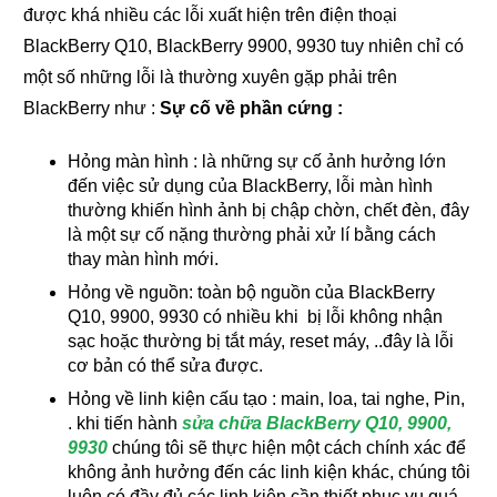
được khá nhiều các lỗi xuất hiện trên điện thoại
BlackBerry Q10, BlackBerry 9900, 9930 tuy nhiên chỉ có
một số những lỗi là thường xuyên gặp phải trên
BlackBerry như :
Sự cố về phần cứng :
Hỏng màn hình : là những sự cố ảnh hưởng lớn
đến việc sử dụng của BlackBerry, lỗi màn hình
thường khiến hình ảnh bị chập chờn, chết đèn, đây
là một sự cố nặng thường phải xử lí bằng cách
thay màn hình mới.
Hỏng về nguồn: toàn bộ nguồn của BlackBerry
Q10, 9900, 9930 có nhiều khi bị lỗi không nhận
sạc hoặc thường bị tắt máy, reset máy, ..đây là lỗi
cơ bản có thể sửa được.
Hỏng về linh kiện cấu tạo : main, loa, tai nghe, Pin,
. khi tiến hành
sửa chữa BlackBerry Q10, 9900,
9930
chúng tôi sẽ thực hiện một cách chính xác để
không ảnh hưởng đến các linh kiện khác, chúng tôi
luôn có đầy đủ các linh kiện cần thiết phục vụ quá