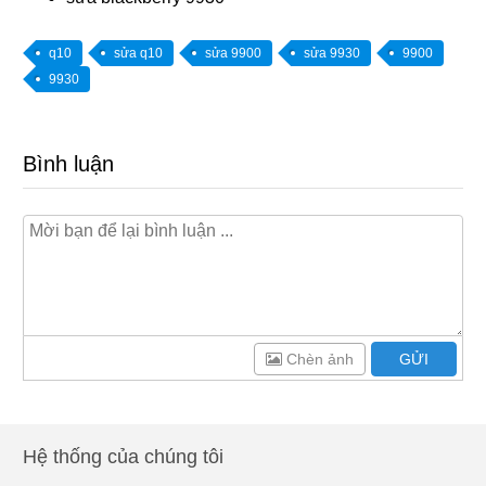
q10
sửa q10
sửa 9900
sửa 9930
9900
9930
Bình luận
Chèn ảnh
GỬI
Hệ thống của chúng tôi