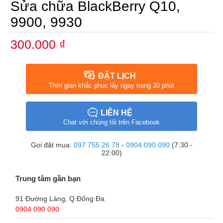
Sửa chữa BlackBerry Q10,
9900, 9930
300.000 ₫
ĐẶT LỊCH
Thời gian khắc phục lấy ngay trong 30 phút
LIÊN HỆ
Chat với chúng tôi trên Facebook
Gọi đặt mua:
097 755 26 78
-
0904.090.090
(7:30 -
22:00)
Trung tâm gần bạn
91 Đường Láng, Q.Đống Đa
0904 090 090