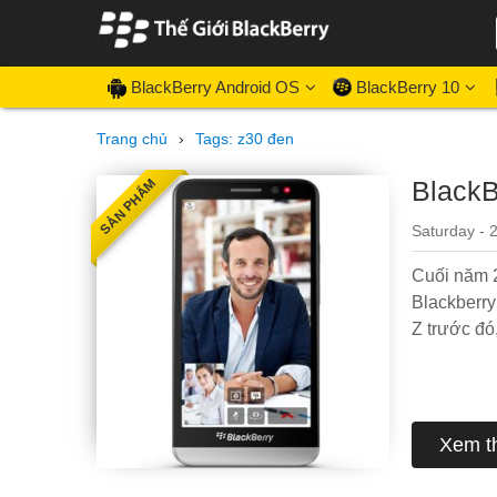
BlackBerry Android OS
BlackBerry 10
Trang chủ
›
Tags: z30 đen
BlackB
SẢN PHẨM
Saturday - 
Cuối năm 2
Blackberry
Z trước đó
Xem t