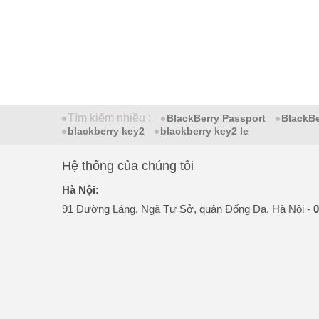
Tìm kiếm nhiều :
BlackBerry Passport
BlackB
blackberry key2
blackberry key2 le
Hệ thống của chúng tôi
Hà Nội:
91 Đường Láng, Ngã Tư Sở, quận Đống Đa, Hà Nội -
0