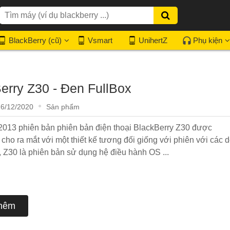
BlackBerry (cũ)
Vsmart
UnihertZ
Phụ kiện
erry Z30 - Đen FullBox
26/12/2020
Sản phẩm
013 phiên bản phiên bản điện thoại BlackBerry Z30 được
 cho ra mắt với một thiết kế tương đối giống với phiên với các 
, Z30 là phiên bản sử dụng hệ điều hành OS ...
hêm