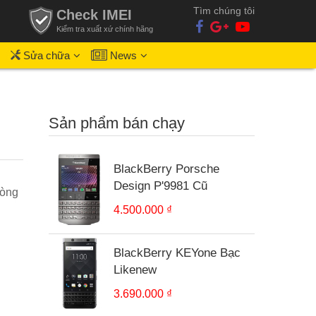
Tìm chúng tôi
Check IMEI
Kiểm tra xuất xứ chính hãng
Sửa chữa
News
Sản phẩm bán chạy
BlackBerry Porsche
Design P'9981 Cũ
dòng
4.500.000 ₫
BlackBerry KEYone Bạc
Likenew
3.690.000 ₫