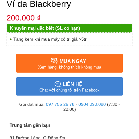
Ví da Blackberry
200.000 ₫
Khuyến mại đặc biết (SL có hạn)
Tặng kèm khi mua máy có trị giá >5tr
MUA NGAY
Xem hàng, không thích không mua
LIÊN HỆ
Chat với chúng tôi trên Facebook
Gọi đặt mua:
097 755 26 78
-
0904.090.090
(7:30 -
22:00)
Trung tâm gần bạn
91 Đường Láng, Q.Đống Đa