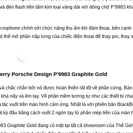
à đèn flash trên tấm kim loại vàng dài với dòng chữ P'9983 kh
crophone chính với chức năng thu âm khi đàm thoại, bên cạnh 
có thể mở phần nắp lưng của chiếc điện thoại để thay pin, thay s
kBerry Porsche Design P'9983 Graphite Gold
 và chắc chắn bởi nó được hoàn thiện rất tốt về phần cứng. Bà
n khá nẩy và êm tay. Về phần mềm tương tự như các thiết bị ch
tác vuốt trên màn hình cảm ứng. Nhất là với phiên bản BlackB
ất kỳ đâu bằng cách vuốt 2 ngón tay từ phần mép trên của màn h
83 Graphite Gold đang có mặt tại tất cả showroom của Thế Giớ