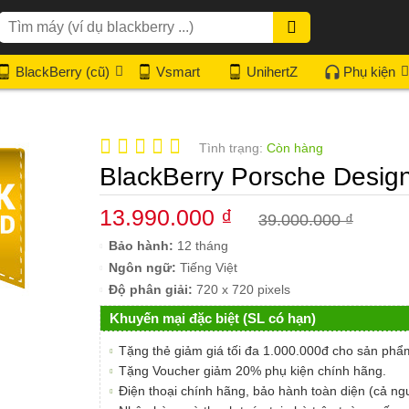
BlackBerry (cũ)
Vsmart
UnihertZ
Phụ kiện
Tình trạng:
Còn hàng
BlackBerry Porsche Desig
13.990.000 ₫
39.000.000 ₫
Bảo hành:
12 tháng
Ngôn ngữ:
Tiếng Việt
Độ phân giải:
720 x 720 pixels
Khuyến mại đặc biệt (SL có hạn)
Tặng thẻ giảm giá tối đa 1.000.000đ cho sản phẩ
Tặng Voucher giảm 20% phụ kiện chính hãng.
Điện thoại chính hãng, bảo hành toàn diện (cả n