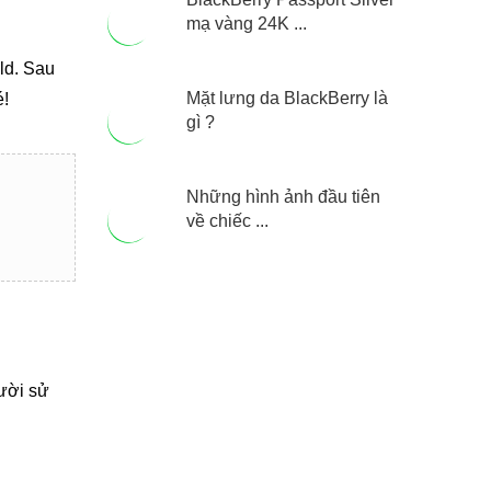
mạ vàng 24K ...
ld. Sau
Mặt lưng da BlackBerry là
é!
gì ?
Những hình ảnh đầu tiên
về chiếc ...
ười sử