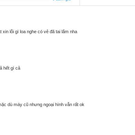
xin lỗi gì loa nghe có vẻ đã tai lắm nha
ả hết gì cả
 mặc dù máy cũ nhưng ngoại hình vẫn rất ok