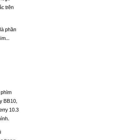
ắc trên
là phần
im...
n phìm
ạy BB10,
erry 10.3
ình.
i