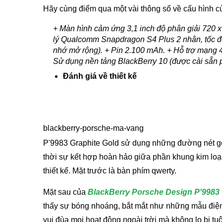
Hãy cùng điểm qua một vài thông số về cấu hình 
+ Màn hình cảm ứng 3,1 inch độ phân giải 720 
lý Qualcomm Snapdragon S4 Plus 2 nhân, tốc độ
nhớ mở rộng). + Pin 2.100 mAh. + Hỗ trợ mạng 
Sử dụng nền tảng BlackBerry 10 (được cài sẵn p
Đánh giá về thiết kế
blackberry-porsche-ma-vang
P'9983 Graphite Gold sử dụng những đường nét g
thời sự kết hợp hoàn hảo giữa phần khung kim loại
thiết kế. Mặt trước là bàn phím qwerty.
Mặt sau của
BlackBerry Porsche Design P'9983 
thấy sự bóng nhoáng, bắt mắt như những mẫu điện 
vui đùa mọi hoạt động ngoài trời mà không lo bị tuộ