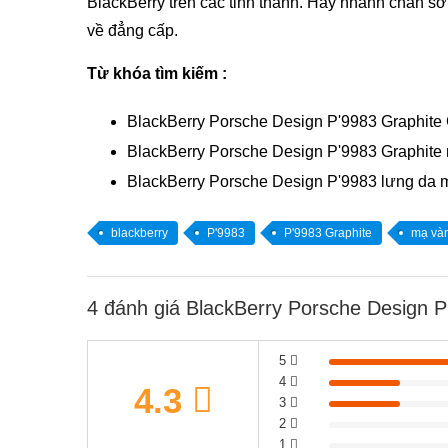
BlackBerry trên các tỉnh thành. Hãy nhanh chân sở
về đẳng cấp.
Từ khóa tìm kiếm :
BlackBerry Porsche Design P'9983 Graphite
BlackBerry Porsche Design P'9983 Graphite
BlackBerry Porsche Design P'9983 lưng da
blackberry
P'9983
P'9983 Graphite
mạ và
4 đánh giá BlackBerry Porsche Design P
5
4
4.3
3
2
1