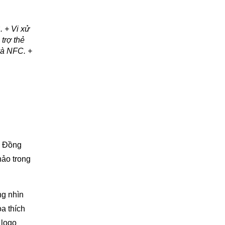
 + Vi xử
trợ thẻ
và NFC. +
. Đồng
hảo trong
g nhìn
a thích
̀ logo