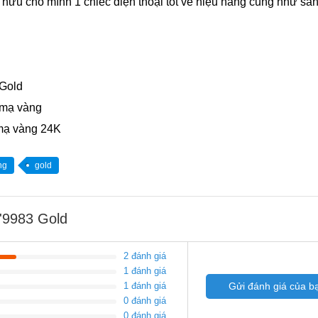
 hữu cho mình 1 chiếc điện thoại tốt về hiệu năng cũng như san
 Gold
 mạ vàng
 mạ vàng 24K
ng
gold
'9983 Gold
2 đánh giá
1 đánh giá
1 đánh giá
Gửi đánh giá của b
0 đánh giá
0 đánh giá