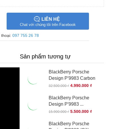
LIÊN HỆ
Chat với chúng tôi trên Facebook
 thoại:
097 755 26 78
Sản phẩm tương tự
BlackBerry Porsche
Design P'9983 Carbon
4.990.000 ₫
32.500.000 ₫
BlackBerry Porsche
Design P'9983 ...
5.500.000 ₫
15.900.000 ₫
BlackBerry Porsche