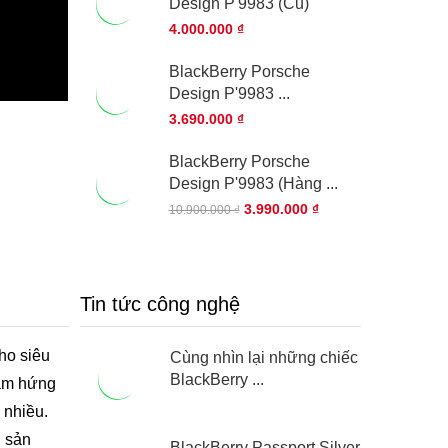
Design P'9983 (Cũ)
4.000.000 ₫
BlackBerry Porsche
Design P'9983 ...
3.690.000 ₫
BlackBerry Porsche
Design P'9983 (Hàng ...
3.990.000 ₫
10.900.000 ₫
Tin tức công nghệ
ho siêu
Cùng nhìn lại những chiếc
BlackBerry ...
cảm hứng
 nhiều.
n sản
BlackBerry Passport Silver