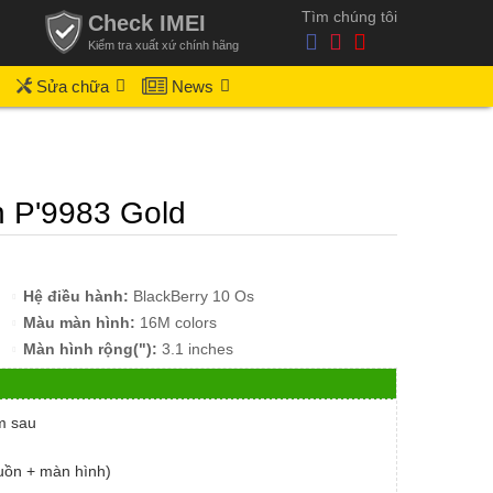
Tìm chúng tôi
Check IMEI
Kiểm tra xuất xứ chính hãng
Sửa chữa
News
n P'9983 Gold
Hệ điều hành:
BlackBerry 10 Os
Màu màn hình:
16M colors
Màn hình rộng("):
3.1 inches
m sau
guồn + màn hình)