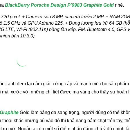
của
BlackBerry Porsche Design P'9983 Graphite Gold
nhé.
x 720 pixel. + Camera sau 8 MP, camera trước 2 MP. + RAM 2GB.
 1,5 GHz và GPU Adreno 225. + Dung lượng lưu trữ 64 GB (hỗ 
4G LTE, Wi-Fi (802.11n) băng tần kép, FM, Bluetooth 4.0, GPS 
hiên bản 10.3.0).
óc cạnh đem lại cảm giác cứng cáp và mạnh mẽ cho sản phẩm
 mài xước với những chi tiết được mạ vàng cho thấy sự hoàn 
Graphite
Gold làm bằng da sang trọng, người dùng có thể khôn
thoại khác nhưng bù vào đó thì khả năng bám chặt trên tay, thỏ
t rơi vỡ. Ngoài ra còn một số điểm nhấn đáng chú ý đó chính la