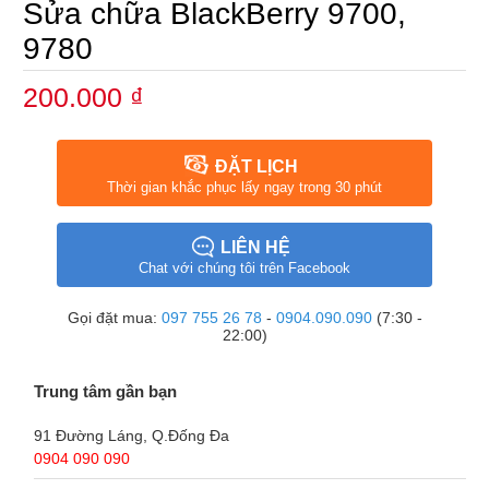
Sửa chữa BlackBerry 9700,
9780
200.000 ₫
ĐẶT LỊCH
Thời gian khắc phục lấy ngay trong 30 phút
LIÊN HỆ
Chat với chúng tôi trên Facebook
Gọi đặt mua:
097 755 26 78
-
0904.090.090
(7:30 -
22:00)
Trung tâm gần bạn
91 Đường Láng, Q.Đống Đa
0904 090 090