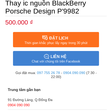
Thay ic nguồn BlackBerry
Porsche Design P'9982
500.000 ₫
ĐẶT LỊCH
Thời gian khắc phục lấy ngay trong 30 phút
LIÊN HỆ
Chat với chúng tôi trên Facebook
Gọi đặt mua:
097 755 26 78
-
0904.090.090
(7:30 -
22:00)
Trung tâm gần bạn
91 Đường Láng, Q.Đống Đa
0904 090 090