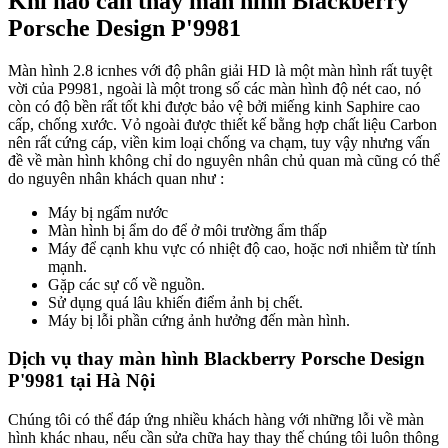
Khi nào cần thay màn hình Blackberry
Porsche Design P'9981
Màn hình 2.8 icnhes với độ phân giải HD là một màn hình rất tuyệt
vời của P9981, ngoài là một trong số các màn hình độ nét cao, nó
còn có độ bền rất tốt khi được bảo vệ bởi miếng kinh Saphire cao
cấp, chống xước. Vỏ ngoài được thiết kế bằng hợp chất liệu Carbon
nên rất cứng cáp, viền kim loại chống va chạm, tuy vậy nhưng vấn
đề về màn hình không chỉ do nguyên nhân chủ quan mà cũng có thể
do nguyên nhân khách quan như :
Máy bị ngấm nước
Màn hình bị ẩm do để ở môi trường ẩm thấp
Máy để cạnh khu vực có nhiệt độ cao, hoặc nơi nhiễm từ tính
mạnh.
Gặp các sự cố về nguồn.
Sử dụng quá lâu khiến điểm ảnh bị chết.
Máy bị lỗi phần cứng ảnh hưởng đến màn hình.
Dịch vụ thay màn hình Blackberry Porsche Design
P'9981 tại Hà Nội
Chúng tôi có thể đáp ứng nhiều khách hàng với những lỗi về màn
hình khác nhau, nếu cần sửa chữa hay thay thế chúng tôi luôn thông