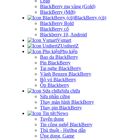
Leap
BlackBerry mạ vàng (Gold)
BlackBerry (Mới)
BlackBerry (cũ)
BlackBerry Bold
BlackBerry cổ
Blackberry 10, Android
Vsmart
UnihertZ
Phụ kiện
Bao da BlackBerry
Pin BlackBerry
Tai nghe BlackBerry
Vành Benzen BlackBerry
Bộ vỏ BlackBerry
Ốp Blackberry
Sửa chữa
Sửa phần cứng
Thay màn hình BlackBerry
Thay pin BlackBerry
News
Tuyển dụng
Tin công nghệ BlackBerry
Thủ thuật - Hướng dẫn
Ứng dụng, Game