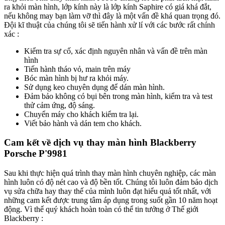
ra khỏi màn hình, lớp kính này là lớp kính Saphire có giá khá đắt,
nếu không may bạn làm vỡ thì đây là một vấn đề khá quan trọng đó.
Đội kĩ thuật của chúng tôi sẽ tiến hành xử lí với các bước rất chính
xác :
Kiểm tra sự cố, xác định nguyên nhân và vấn đề trên màn
hình
Tiến hành tháo vỏ, main trên máy
Bóc màn hình bị hư ra khỏi máy.
Sử dụng keo chuyên dụng để dán màn hình.
Đảm bảo không có bụi bên trong màn hình, kiểm tra và test
thử cảm ứng, độ sáng.
Chuyển máy cho khách kiểm tra lại.
Viết bảo hành và dán tem cho khách.
Cam kết về dịch vụ thay màn hình Blackberry
Porsche P'9981
Sau khi thực hiện quá trình thay màn hình chuyên nghiệp, các màn
hình luôn có độ nét cao và độ bền tốt. Chúng tôi luôn đảm bảo dịch
vụ sửa chữa hay thay thế của mình luôn đạt hiểu quả tốt nhất, với
những cam kết được trung tâm áp dụng trong suốt gần 10 năm hoạt
động. Vì thế quý khách hoàn toàn có thể tin tưởng ở Thế giới
Blackberry :