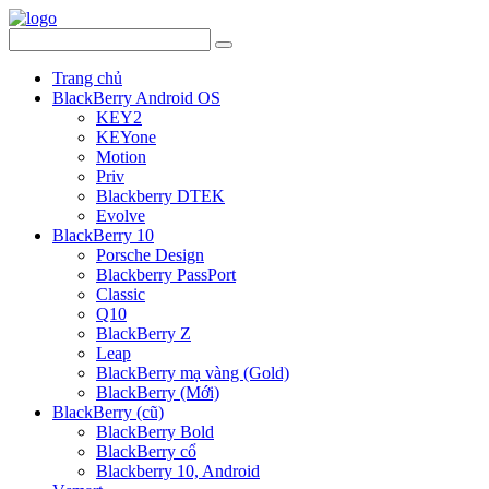
Trang chủ
BlackBerry Android OS
KEY2
KEYone
Motion
Priv
Blackberry DTEK
Evolve
BlackBerry 10
Porsche Design
Blackberry PassPort
Classic
Q10
BlackBerry Z
Leap
BlackBerry mạ vàng (Gold)
BlackBerry (Mới)
BlackBerry (cũ)
BlackBerry Bold
BlackBerry cổ
Blackberry 10, Android