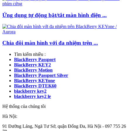
Ứng dụng tự động bật/tắt màn hình điện ...
Chia đôi màn hình với đa nhiệm trên ...
Tìm kiếm nhiều :
BlackBerry Passport
BlackBerry KEY2
BlackBerry Motion
BlackBerry Passport Silver
BlackBerry KEYone
BlackBerry DTEK60
blackberry key2
blackberry key2 le
Hệ thống của chúng tôi
Hà Nội:
91 Đường Láng, Ngã Tư Sở, quận Đống Đa, Hà Nội -
097 755 26