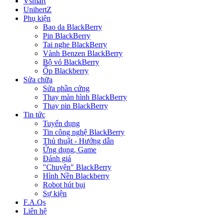
Vsmart
UnihertZ
Phụ kiện
Bao da BlackBerry
Pin BlackBerry
Tai nghe BlackBerry
Vành Benzen BlackBerry
Bộ vỏ BlackBerry
Ốp Blackberry
Sửa chữa
Sửa phần cứng
Thay màn hình BlackBerry
Thay pin BlackBerry
Tin tức
Tuyển dụng
Tin công nghệ BlackBerry
Thủ thuật - Hướng dẫn
Ứng dụng, Game
Đánh giá
"Chuyện" BlackBerry
Hình Nền Blackberry
Robot hút bụi
Sự kiện
F.A.Qs
Liên hệ