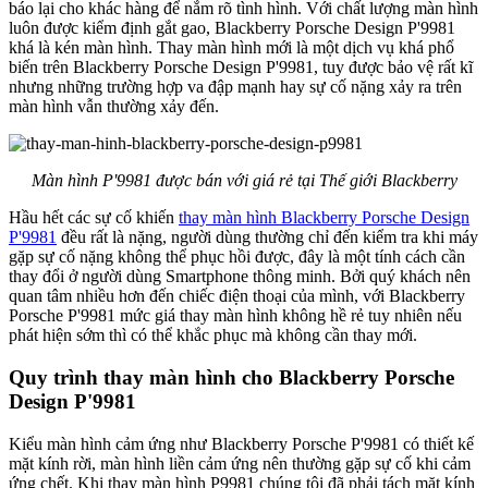
báo lại cho khác hàng để nắm rõ tình hình. Với chất lượng màn hình
luôn được kiểm định gắt gao, Blackberry Porsche Design P'9981
khá là kén màn hình. Thay màn hình mới là một dịch vụ khá phổ
biến trên Blackberry Porsche Design P'9981, tuy được bảo vệ rất kĩ
nhưng những trường hợp va đập mạnh hay sự cố nặng xảy ra trên
màn hình vẫn thường xảy đến.
Màn hình P'9981 được bán với giá rẻ tại Thế giới Blackberry
Hầu hết các sự cố khiến
thay màn hình Blackberry Porsche Design
P'9981
đều rất là nặng, người dùng thường chỉ đến kiểm tra khi máy
gặp sự cố nặng không thể phục hồi được, đây là một tính cách cần
thay đổi ở người dùng Smartphone thông minh. Bởi quý khách nên
quan tâm nhiều hơn đến chiếc điện thoại của mình, với Blackberry
Porsche P'9981 mức giá thay màn hình không hề rẻ tuy nhiên nếu
phát hiện sớm thì có thể khắc phục mà không cần thay mới.
Quy trình thay màn hình cho Blackberry Porsche
Design P'9981
Kiểu màn hình cảm ứng như Blackberry Porsche P'9981 có thiết kế
mặt kính rời, màn hình liền cảm ứng nên thường gặp sự cố khi cảm
ứng chết. Khi thay màn hình P9981 chúng tôi đã phải tách mặt kính